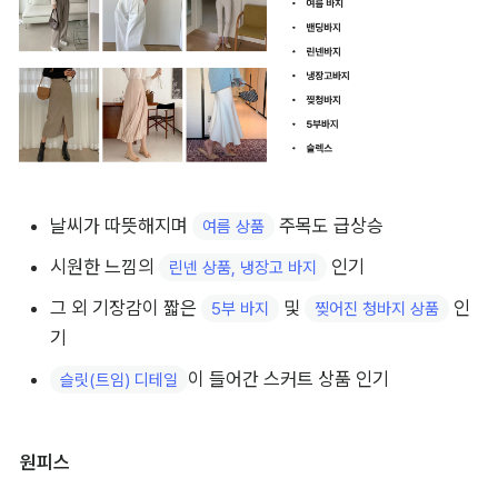
날씨가 따뜻해지며 
 주목도 급상승
여름 상품
시원한 느낌의 
 인기
린넨 상품, 냉장고 바지
그 외 기장감이 짧은 
 및 
 인
5부 바지
찢어진 청바지 상품
기
이 들어간 스커트 상품 인기
슬릿(트임) 디테일
원피스