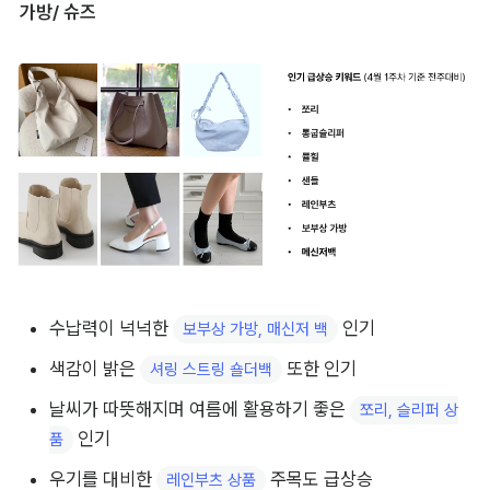
가방/ 슈즈
수납력이 넉넉한 
 인기
보부상 가방, 매신저 백
색감이 밝은 
 또한 인기
셔링 스트링 숄더백
날씨가 따뜻해지며 여름에 활용하기 좋은 
쪼리, 슬리퍼 상
 인기
품
우기를 대비한 
 주목도 급상승
레인부츠 상품