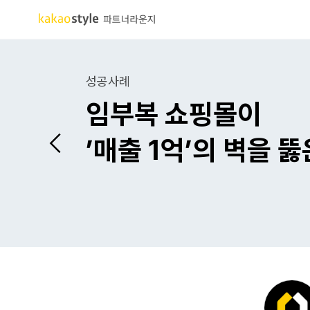
성공사례
임부복 쇼핑몰이
’매출 1억’의 벽을 