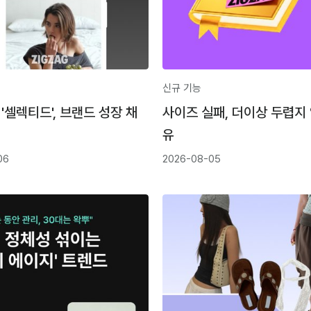
신규 기능
'셀렉티드', 브랜드 성장 채
사이즈 실패, 더이상 두렵지
유
06
2026-08-05