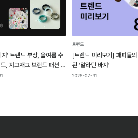
트렌드
이지' 트렌드 부상, 올여름 수
[트렌드 미리보기] 패피들의
드, 지그재그 브랜드 패션 고
된 ‘알라딘 바지’
31
2026-07-31