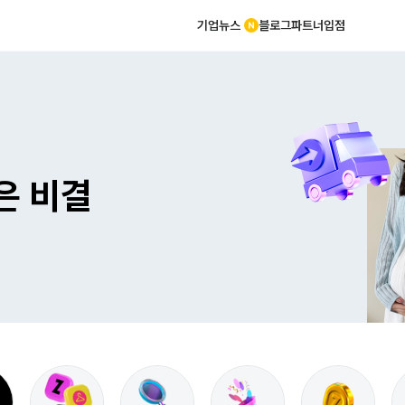
기업뉴스
블로그
파트너
입점
뚫은 비결