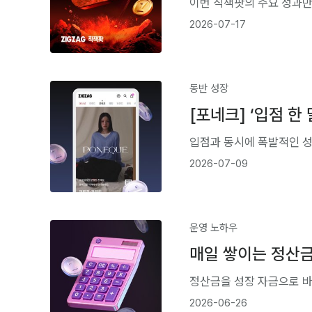
이번 직잭팟의 주요 성과만
2026-07-17
동반 성장
[포네크] ‘입점 한
입점과 동시에 폭발적인 성
2026-07-09
운영 노하우
매일 쌓이는 정산금
정산금을 성장 자금으로 바
2026-06-26