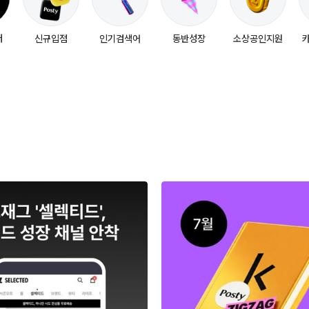
터
신규입점
인기검색어
동반성장
소상공인지원