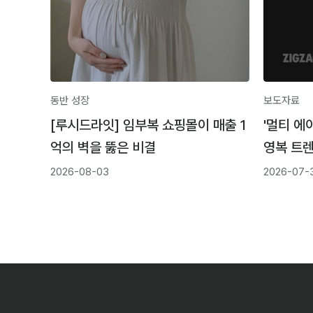
동반 성장
보도자료
[루시드라잇] 임부복 쇼핑몰이 매출 1
'멀티 에
억의 벽을 뚫은 비결
영복 트렌
성장
2026-08-03
2026-07-