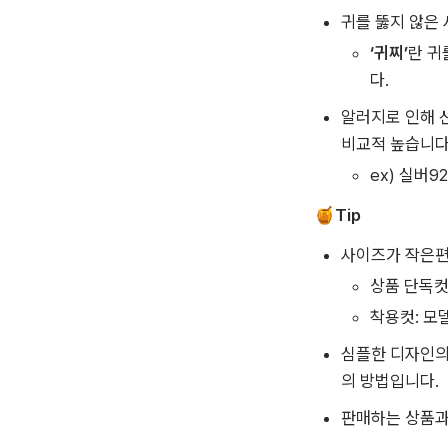
귀를 뚫지 않은 
‘귀찌’
란 귀
다.
알러지로 인해 신
비교적 높습니다
ex) 실버9
🍯
Tip
사이즈가 작은편
상품 단독컷
착용컷: 모
심플한 디자인의
의 방법입니다.
판매하는 상품과