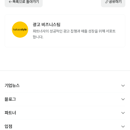
뷰티
블러셔, 립틴트와 같은 
에 대한 주목도 상승
색조 매이크업
얇아진 옷차림과 바캉스 시즌에 대비한 다이어트 관리 
단
 인기
백질쉐이크