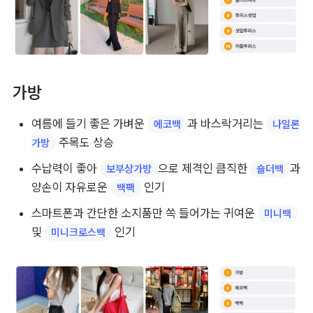
가방
여름에 들기 좋은 가벼운 
과 바스락거리는 
에코백
나일론
 주목도 상승
가방
수납력이 좋아 
으로 제격인 큼직한 
과 
보부상가방
숄더백
양손이 자유로운 
 인기
백팩
스마트폰과 간단한 소지품만 쏙 들어가는 귀여운 
미니백
및 
 인기
미니크로스백