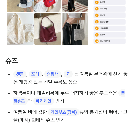
슈즈
, 
, 
, 
 등 여름철 무더위에 신기 좋
샌들
쪼리
슬링백
뮬
은 개방감 있는 신발 주목도 상승
하객룩이나 데일리룩에 두루 매치하기 좋은 부드러운 
플
와 
 인기
랫슈즈
메리제인
여름철 비에 강한 
류와 통기성이 뛰어난 그
레인부츠(장화)
물(메시) 형태의 슈즈 인기