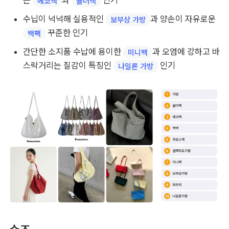
는 
과 
 인기
에코백
숄더백
수닙이 넉넉해 실용적인 
과 양손이 자유로운 
보부상 가방
 꾸준한 인기
백팩
간단한 소지품 수납에 용이한 
과 오염에 강하고 바
미니백
스락거리는 질감이 특징인 
 인기
나일론 가방