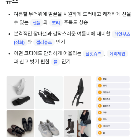
슈즈
여름철 무더위에 발끝을 시원하게 드러내고 쾌적하게 신을 
수 있는 
과 
 주목도 상승
샌들
쪼리
본격적인 장마철과 갑작스러운 여름비에 대비할 
레인부츠
와 
 인기
(장화)
젤리슈즈
어떤 코디에도 단정하게 어울리는 
, 
플랫슈즈
메리제인
과 신고 벗기 편한 
 인기
뮬