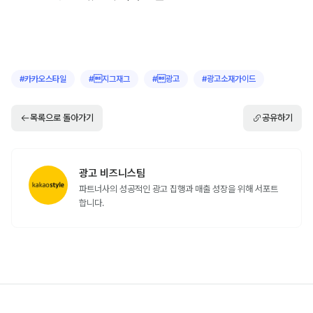
뷰티
얼굴에 생기 있는 컬러감을 더하는 
, 
와 얼
블러셔
립틴트
굴 윤곽을 입체적으로 살려주는 
인기
하이라이터
높아진 기온과 땀에도 베이스 화장이 무너지지 않도록 지
속력을 높여주는 
, 
, 
 인기
쿠션
파우더
메이크업 픽서
가벼워지는 옷차림에 대비한 다이어트 목적의 
단백질 쉐이
와 얼굴, 바디 라인 관리를 위한 
 등 홈케어 상품 
크
괄사
인기