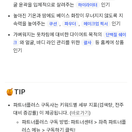
상승
뜨거운 자외선으로부터 보호하고 체형을 커버하는 
래쉬가
와 
 인기
드
수영복 커버업
트레이닝/피트니스
야외 활동하기 좋은 계절을 맞아 러닝에 적합한 
가벼운 운
과 
, 
 인기
동복
실내 요가
필라테스용 의류
타이트한 레깅스보다는 일상복으로도 편안하게 활용 가능
한 
 인기
여유로운 핏의 요가 바지와 조거 팬츠