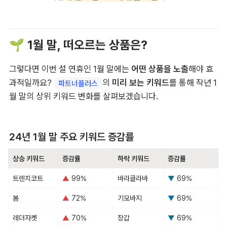
🌱 1월 말, 떠오르는 상품은?
그렇다면 이번 설 연휴인 1월 말에는 
어떤 상품을 노출
해야 효
과적일까요? 
의 
미리 보는 키워드
를 통해 작년 1
파트너플러스
월 말의 상위 키워드 변화를 살펴보겠습니다.
24년 1월 말 주요 키워드 증감률
상승 키워드
증감률
하락 키워드
증감률
트렌치코트
▲
 99%
바라클라바
▼ 
69%
봄
▲ 
72%
기모바지
▼ 
69%
레더자켓
▲ 
70%
장갑
▼ 
69%