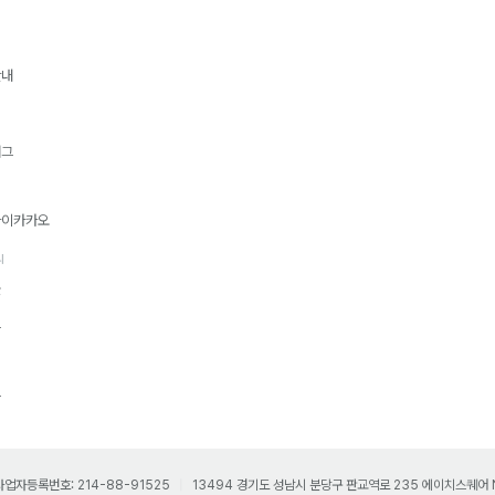
안내
재그
티
바이카카오
리
몰
드
프
사업자등록번호: 214-88-91525
13494 경기도 성남시 분당구 판교역로 235 에이치스퀘어 