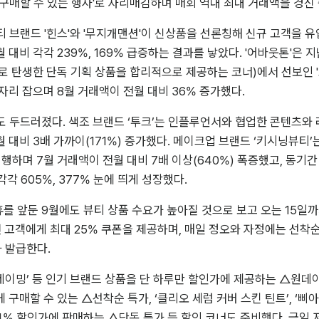
구매할 수 있는 행사'로 자리매김하며 매회 역대 최대 거래액을 경신 
 브랜드 '힌스'와 '무지개맨션'이 신상품을 선론칭해 신규 고객을 
 대비 각각 239%, 169% 급증하는 결과를 낳았다. '어바웃톤'은 지
 탄생한 단독 기획 상품을 합리적으로 제공하는 코너)에서 선보인 '
자리 잡으며 8월 거래액이 전월 대비 36% 증가했다.
 두드러졌다. 색조 브랜드 ‘투크’는 인플루언서와 협업한 콘텐츠와 
월 대비 3배 가까이(171%) 증가했다. 메이크업 브랜드 ‘키시닝뷰티’
진행하며 7월 거래액이 전월 대비 7배 이상(640%) 폭증했고, 동기간
 각각 605%, 377% 눈에 띄게 성장했다.
 앞둔 9월에도 뷰티 상품 수요가 높아질 것으로 보고 오는 15일까지
전 고객에게 최대 25% 쿠폰을 제공하며, 매일 정오와 자정에는 선착순
가 발급한다.
, ‘네이밍’ 등 인기 브랜드 상품을 단 하루만 할인가에 제공하는 △원데이 
에 구매할 수 있는 △선착순 특가, ‘클리오 세럼 커버 스킨 틴트’, ‘삐아 
4% 할인가에 판매하는 △단독 특가 등 할인 코너도 준비했다. 금일 저녁