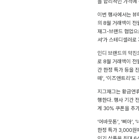
을 합리적인 가격에 
이번 행사에서는 뷰티
의 8월 거래액이 전월
재그-브랜드 협업으로
셔'가 스테디셀러로 
인디 브랜드의 약진도
로 8월 거래액이 전
간 한정 특가 등을 
떼’, ‘이즈앤트리’도
지그재그는 황금연휴를
행한다. 행사 기간 
게 30% 쿠폰을 추
‘어바웃톤’, ‘삐아’
한정 특가 3,000원
인기 상품을 최대 6