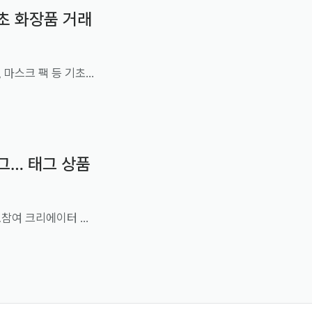
초 화장품 거래
셀프로 건강한 피부 환경 조성하는 트렌드 확산…스킨케어, 마스크 팩 등 기초 화장품 거래액 지난해 대비 최대 80배 이상 폭증
그… 태그 상품
지난 8월 24일 기준, 상품 태그·영상 콘텐츠 수 약 3만 건…참여 크리에이터 약 5천3백 명