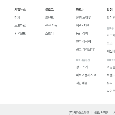
기업뉴스
블로그
파트너
입점
전체
트렌드
운영 노하우
입점
보도자료
신규 기능
혜택•지원
플랫폼
언론보도
스토리
동반 성장
지그
인기 검색어
포스
광고 라이브러리
패션
파트너솔루션
카테고
광고 소개
쇼핑
파트너플러스
브랜
직진배송
뷰티
라이
(주)카카오스타일
대표: 서정훈