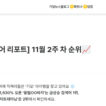
기업뉴스
블로그
파트너
입점
어 리포트] 11월 2주 차 순위📈
에 직잭러들은 ‘기모’ 아이템을 찾고 있어요 ❄️

1,630% 오른 ‘융털OO바지’는 급상승 검색어 1위
바지트레이닝’은 2위
에서 확인하세요.