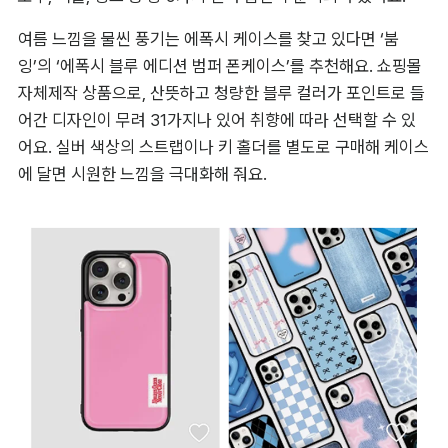
휴대폰을 최대한 안전하게 보호하고 싶은 분들에게는 ‘더나인
몰’의 ‘베이직 컬러 라벨 에폭시 범퍼 케이스’를 추천할게요. 에
폭시에 고강도 아크릴이 함유된 이중 구조로 생활 오염을 방지
하고 외부 충격을 효과적으로 흡수해 줘요. 카메라와 스크린이 
바닥에 직접 닿지 않도록 단차가 높게 설계되어 긁힐 걱정 없이 
사용할 수 있어요. 그린, 라임, 레드, 블랙, 블루, 스카이블루, 옐
로우, 퍼플, 핑크 등 총 9가지 컬러 옵션이 준비되어 있어요.
여름 느낌을 물씬 풍기는 에폭시 케이스를 찾고 있다면 ‘붐
잉’의 ‘에폭시 블루 에디션 범퍼 폰케이스’를 추천해요. 쇼핑몰 
자체제작 상품으로, 산뜻하고 청량한 블루 컬러가 포인트로 들
어간 디자인이 무려 31가지나 있어 취향에 따라 선택할 수 있
어요. 실버 색상의 스트랩이나 키 홀더를 별도로 구매해 케이스
에 달면 시원한 느낌을 극대화해 줘요.