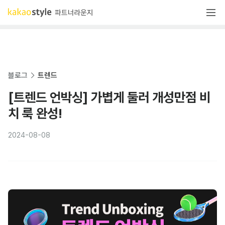
블로그
트렌드
[트렌드 언박싱] 가볍게 둘러 개성만점 비
치 룩 완성!
2024-08-08