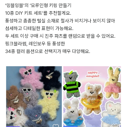
‘영니크’의 ‘하찮아 모루인형 키링 DIY’를 추천해요. 

빛바랜 듯 내추럴한 컬러감의 모루와 

하트 목걸이, 꽃 핀, 선글라스 등 귀여운 장식이 들어 있어요. 

블랙, 퍼플, 화이트, 그레이, 옐로우, 블루, 브라운 

총 7가지의 모루 색상 옵션으로 

취향에 맞게 선택하기 좋아요. 

직진배송 제품으로 밤 10시 전 주문 시 

다음날 새벽에 바로 받아볼 수 있어요.
꾸미기 옵션이 다양한 모루인형 키트를 찾는 분들에게는 

‘밍블밍블’의 ‘모루인형 키링 만들기 

10종 DIY 키트 세트’를 추천할게요. 

풍성하고 촘촘한 털실 소재로 철사가 비치거나 보이지 않아 

섬세하고 디테일한 표현이 가능해요. 

두 세트 이상 구매 시 진주 파츠를 랜덤으로 받을 수 있어요. 

핑크블라썸, 레인보우 등 풍성한 

34종 컬러 옵션으로 선택지가 매우 다양해요.