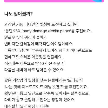
나도 입어볼까?
과감한 커팅 디테일의 찢청에 도전하고 싶다면 

‘옵텐소’의 ‘hady damage denim pants’를 추천해요. 

옐로우 빛의 워싱이 들어가 

빈티지한 컬러감이 매력적인 아이템이에요.

무릎부터 정강이 부분까지 찢어진 청바지 하나만으로도 

힙하고 멋스러운 아웃핏을 연출해요. 

직진배송 제품으로 밤 10시 전 주문 시 

다음날 새벽에 바로 받아볼 수 있어요.
짧은 기장감의 찢청을 찾는 분들에게는 ‘모디핏’의 

‘나는 핫해 디스트로이드 데님 숏팬츠’를 추천할게요. 

윗부분이 좁고 밑단으로 갈수록 넓어지는 실루엣으로, 

다리가 길고 슬림해 보인다는 장점이 있어요. 

내추럴한 밑단 헤짐 디테일이 
