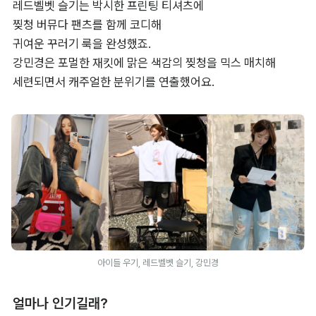
레드벨벳 슬기는 박시한 프린팅 티셔츠에 

찢청 버뮤다 팬츠를 함께 코디해 

귀여운 꾸러기 룩을 완성했죠. 

강민경은 포멀한 재킷에 맑은 색감의 찢청을 믹스 매치해 

세련되면서 캐주얼한 분위기를 연출했어요.
아이들 우기, 레드벨벳 슬기, 강민경
얼마나 인기길래?