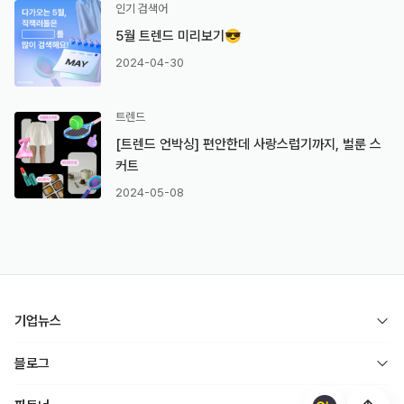
추천 콘텐츠
동반 성장
한 달 만에 월매출 353% 상승! 단기간 빠르게 성장
한 ‘로제니크’의 한 가지 비법은? 🥾
2023-08-17
인기 검색어
5월 트렌드 미리보기😎
2024-04-30
트렌드
[트렌드 언박싱] 편안한데 사랑스럽기까지, 벌룬 스
커트
2024-05-08