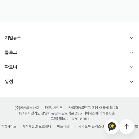
기업뉴스
블로그
파트너
입점
(주)카카오스타일
대표: 서정훈
사업자등록번호: 214-88-91525
13494 경기도 성남시 분당구 판교역로 235 에이치스퀘어 N동 6층
고객센터:
02-1670-8051
기업사이트
지식재산권 보호센터
파트너센터
카카오톡 플러스친구
개인정보처리방침