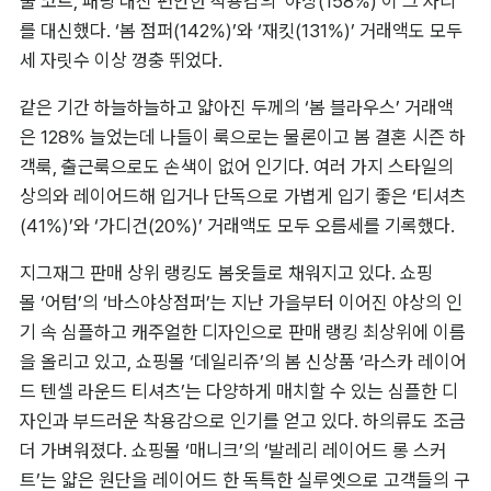
울 코트, 패딩 대신 편안한 착용감의 ‘야상(158%)’이 그 자리
를 대신했다. ‘봄 점퍼(142%)’와 ‘재킷(131%)’ 거래액도 모두 
세 자릿수 이상 껑충 뛰었다.
같은 기간 하늘하늘하고 얇아진 두께의 ‘봄 블라우스’ 거래액
은 128% 늘었는데 나들이 룩으로는 물론이고 봄 결혼 시즌 하
객룩, 출근룩으로도 손색이 없어 인기다. 여러 가지 스타일의 
상의와 레이어드해 입거나 단독으로 가볍게 입기 좋은 ‘티셔츠
(41%)’와 ‘가디건(20%)’ 거래액도 모두 오름세를 기록했다.
지그재그 판매 상위 랭킹도 봄옷들로 채워지고 있다. 쇼핑
몰 ‘어텀’의 ‘바스야상점퍼’는 지난 가을부터 이어진 야상의 인
기 속 심플하고 캐주얼한 디자인으로 판매 랭킹 최상위에 이름
을 올리고 있고, 쇼핑몰 ‘데일리쥬’의 봄 신상품 ‘라스카 레이어
드 텐셀 라운드 티셔츠’는 다양하게 매치할 수 있는 심플한 디
자인과 부드러운 착용감으로 인기를 얻고 있다. 하의류도 조금 
더 가벼워졌다. 쇼핑몰 ‘매니크’의 ‘발레리 레이어드 롱 스커
트’는 얇은 원단을 레이어드 한 독특한 실루엣으로 고객들의 구