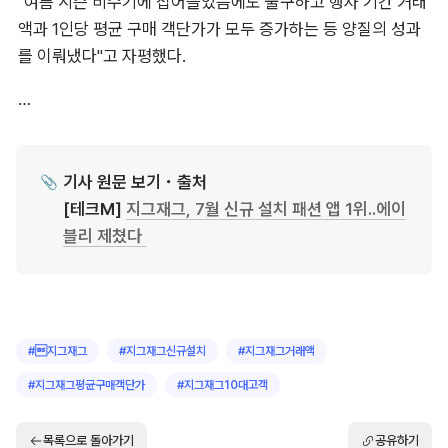
"여름 시즌 비수기에 접어들었음에도 불구하고 행사 기간 거래
액과 1인당 평균 구매 객단가가 모두 증가하는 등 양질의 성과
를 이뤄냈다"고 자평했다.
…
기사 원문 보기・출처

📎
[테크M] 
지그재그, 7월 신규 설치 패션 앱 1위..에이
블리 제쳤다 
#
지그재그
#
지그재그신규설치
#
지그재그거래액
#
지그재그평균구매객단가
#
지그재그10대고객
목록으로 돌아가기
공유하기