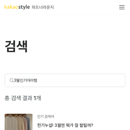
검색
총 검색 결과
1
개
인기 검색어
천기누설! 3월엔 뭐가 잘 팔릴까?