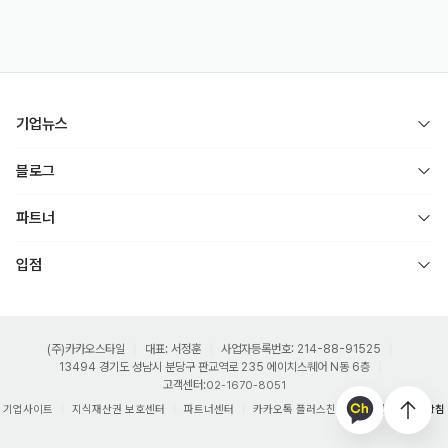
기업뉴스
블로그
파트너
입점
(주)카카오스타일
대표: 서정훈
사업자등록번호: 214-88-91525
13494 경기도 성남시 분당구 판교역로 235 에이치스퀘어 N동 6층
고객센터:
02-1670-8051
기업사이트
지식재산권 보호센터
파트너센터
카카오톡 플러스친구
개인정보처리방침