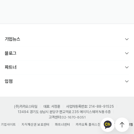
기업뉴스
블로그
파트너
입점
(주)카카오스타일
대표: 서정훈
사업자등록번호: 214-88-91525
13494 경기도 성남시 분당구 판교역로 235 에이치스퀘어 N동 6층
고객센터:
02-1670-8051
기업사이트
지식재산권 보호센터
파트너센터
카카오톡 플러스친구
개인정보처리방침