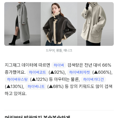
드무어, 몽돌, 매니크
지그재그 데이터에 따르면 
 검색량은 전년 대비 66% 
하이넥
증가했어요. 
(▲92%), 
(▲606%), 
하이넥코트
하이넥퍼자켓
(▲122%) 등 아우터는 물론, 
하이넥무스탕
하이넥가디건
(▲130%), 
(▲68%) 등 상의 키워드도 많이 검색
하이넥니트
하고 있어요.
머리부터 발끝까지 복슬복슬하게