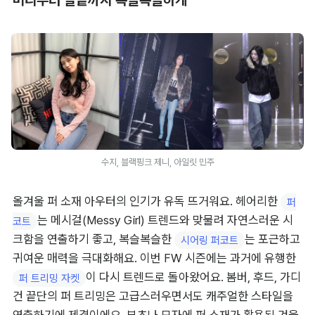
수지, 블랙핑크 제니, 아일릿 민주
올겨울 퍼 소재 아우터의 인기가 유독 뜨거워요. 헤어리한 
퍼
는 메시걸(Messy Girl) 트렌드와 맞물려 자연스러운 시
코트
크함을 연출하기 좋고, 복슬복슬한 
는 포근하고 
시어링 퍼코트
귀여운 매력을 극대화해요. 이번 FW 시즌에는 과거에 유행한 
이 다시 트렌드로 돌아왔어요. 봄버, 후드, 가디
퍼 트리밍 자켓
건 끝단의 퍼 트리밍은 고급스러우면서도 캐주얼한 스타일을 