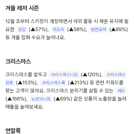
겨울 레저 시즌
12월 초부터 스키장이 개장하면서 야외 활동 시 체온 유지에 필
요한 
(▲57%), 
(▲58%), 
(▲89%) 
장갑
귀도리
방한모자
등 겨울 잡화 수요가 늘어나요.
크리스마스
크리스마스를 앞두고 
(▲120%), 
크리스마스니트
크리스마스
(▲153%), 
(▲213%) 등 관련 키워드를 
잠옷
크리스마스룩
찾는 고객이 많아요. 크리스마스 분위기를 살릴 수 있는 
레드
(▲166%), 
(▲69%) 같은 상품의 노출량을 늘려 
노르딕니트
매출을 높여보세요.
연말룩