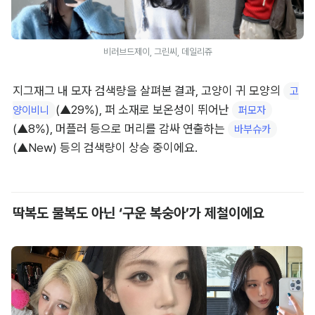
비러브드제이, 그린씨, 데일리쥬
지그재그 내 모자 검색량을 살펴본 결과, 고양이 귀 모양의 
고
(▲29%), 퍼 소재로 보온성이 뛰어난 
양이비니
퍼모자
(▲8%), 머플러 등으로 머리를 감싸 연출하는 
바부슈카
(▲New) 등의 검색량이 상승 중이에요.
딱복도 물복도 아닌 ‘구운 복숭아’가 제철이에요