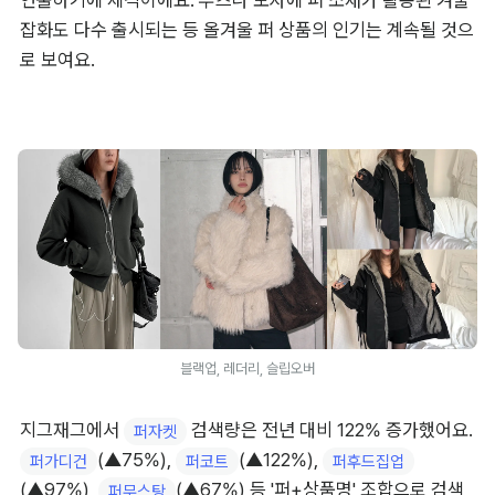
연출하기에 제격이에요. 부츠나 모자에 퍼 소재가 활용된 겨울 
잡화도 다수 출시되는 등 올겨울 퍼 상품의 인기는 계속될 것으
로 보여요.
블랙업, 레더리, 슬립오버
지그재그에서 
 검색량은 전년 대비 122% 증가했어요. 
퍼자켓
(▲75%), 
(▲122%), 
퍼가디건
퍼코트
퍼후드집업
(▲97%), 
(▲67%) 등 '퍼+상품명' 조합으로 검색
퍼무스탕