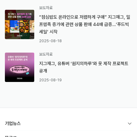
보도자료
“점심밥도 온라인으로 저렴하게 구매” 지그재그, 밀
프렙족 증가에 관련 상품 판매 44배 급증…’푸드빅
세일’ 시작
2025-08-18
보도자료
지그재그, 유튜버 ‘원지의하루’와 옷 제작 프로젝트
공개
2025-08-19
기업뉴스