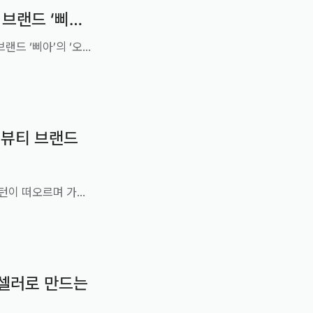
브랜드 ‘삐아’
‘지그재그’는 인플루언서 제이미포유와 공동 개발한 뷰티 브랜드 ‘삐아’의 ‘오버 글레이즈’를 단독 론칭하고, 오는 29일까지 쇼케이스를 진행한다고 15일 밝혔다.
디 뷰티 브랜드
‘지그재그’는 성분 검색을 통해 화장품을 구매하는 쇼핑 패턴이 떠오르며 가격 대비 제품력이 우수한 인디 뷰티 브랜드의 인기가 높아지고 있다고 밝혔다.
셀러로 만드는