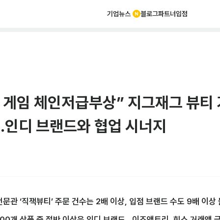
기업뉴스
블로그
파트너
입점
 게임 체인저급부상” 지그재그 뷰티 
…인디 브랜드와 협업 시너지
문관 ‘직잭뷰티’ 주문 건수는 2배 이상, 입점 브랜드 수도 9배 이상
100개 상품 중 절반 이상은 인디 브랜드…이즈앤트리, 힌스 거래액 