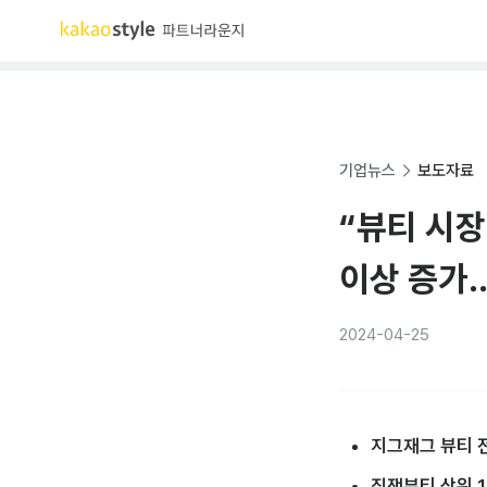
기업뉴스
보도자료
“뷰티 시장
이상 증가
2024-04-25
지그재그 뷰티 전
직잭뷰티 상위 