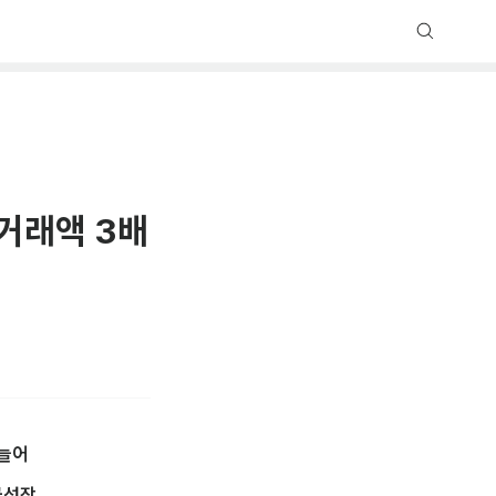
거래액 3배
 늘어
급성장