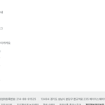
안내
재그
티
바이카카오
리
몰
드
프
사업자등록번호: 214-88-91525
13494 경기도 성남시 분당구 판교역로 235 에이치스퀘어 
기업사이트
지식재산권 보호센터
파트너센터
카카오톡 플러스친구
개인정보처리방침