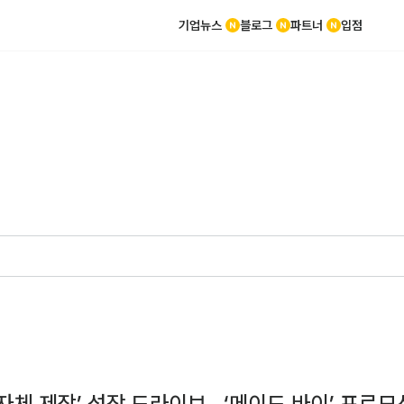
기업뉴스
블로그
파트너
입점
‘자체 제작’ 성장 드라이브…‘메이드 바이’ 프로모