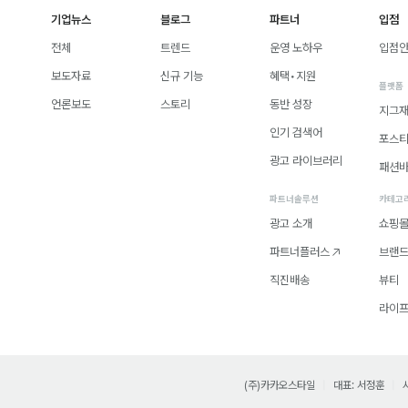
기업뉴스
블로그
파트너
입점
전체
트렌드
운영 노하우
입점
보도자료
신규 기능
혜택•지원
플랫폼
언론보도
스토리
동반 성장
지그
인기 검색어
포스
광고 라이브러리
패션
파트너솔루션
카테고
광고 소개
쇼핑
파트너플러스
브랜
직진배송
뷰티
라이
(주)카카오스타일
대표: 서정훈