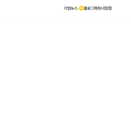
기업뉴스
블로그
파트너
입점