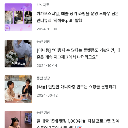
보도자료
카카오스타일, 매출 상위 쇼핑몰 운영 노하우 담은
인터뷰집 ‘직잭숍.pdf’ 발행
2024-11-08
동반 성장
[미니뽕] “이용자 수 많다는 플랫폼도 가봤지만, 매
출은 계속 지그재그에서 나더라고요”
2024-10-14
동반 성장
[라룸] 탄탄한 매니아층 만드는 쇼핑몰 운영하기
2024-06-12
동반 성장
월 매출 15배∙랭킹 1,800위⬆️ 지원 프로그램 참여