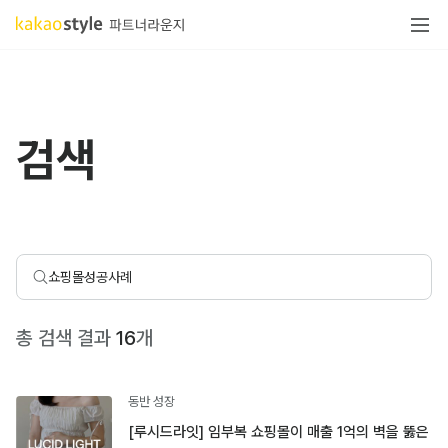
검색
총 검색 결과
16
개
동반 성장
[루시드라잇] 임부복 쇼핑몰이 매출 1억의 벽을 뚫은