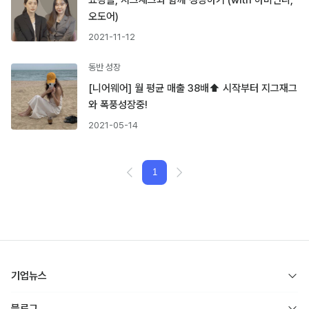
쇼핑몰, 지그재그와 함께 성장하기 (with 하비언니,
오도어)
2021-11-12
동반 성장
[니어웨어] 월 평균 매출 38배⬆︎ 시작부터 지그재그
와 폭풍성장중!
2021-05-14
1
기업뉴스
블로그